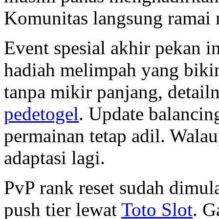
Komunitas langsung ramai 
Event spesial akhir pekan i
hadiah melimpah yang bikin
tanpa mikir panjang, detail
pedetogel
. Update balancin
permainan tetap adil. Wala
adaptasi lagi.
PvP rank reset sudah dimula
push tier lewat
Toto Slot
. G