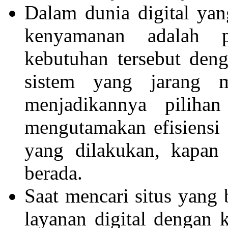
Dalam dunia digital yan
kenyamanan adalah p
kebutuhan tersebut deng
sistem yang jarang 
menjadikannya pilih
mengutamakan efisiensi d
yang dilakukan, kapa
berada.
Saat mencari situs yang
layanan digital dengan 