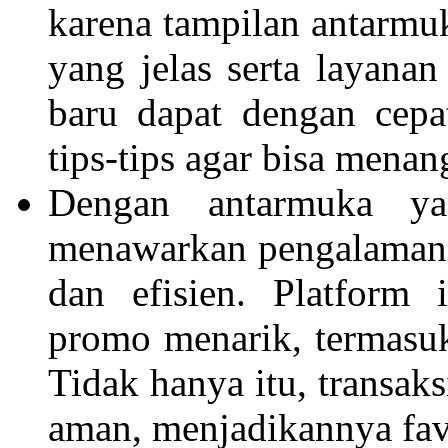
karena tampilan antarmu
yang jelas serta layana
baru dapat dengan cepa
tips-tips agar bisa menan
Dengan antarmuka ya
menawarkan pengalaman 
dan efisien. Platform 
promo menarik, termasuk
Tidak hanya itu, transaks
aman, menjadikannya favo