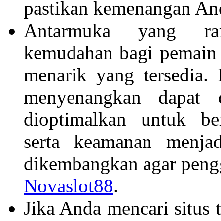
pastikan kemenangan And
Antarmuka yang ra
kemudahan bagi pemain d
menarik yang tersedia.
menyenangkan dapat d
dioptimalkan untuk be
serta keamanan menjad
dikembangkan agar pengg
Novaslot88
.
Jika Anda mencari situs