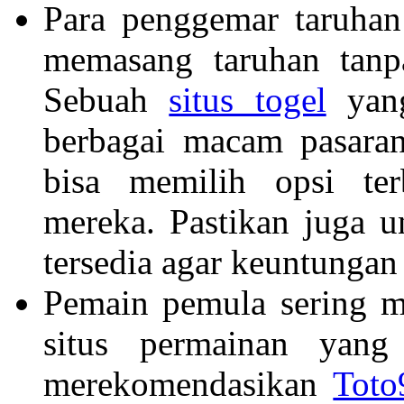
Para penggemar taruhan
memasang taruhan tanpa
Sebuah
situs togel
yang
berbagai macam pasaran
bisa memilih opsi ter
mereka. Pastikan juga 
tersedia agar keuntungan
Pemain pemula sering m
situs permainan yan
merekomendasikan
Toto