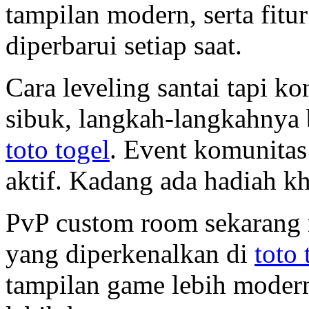
tampilan modern, serta fitu
diperbarui setiap saat.
Cara leveling santai tapi ko
sibuk, langkah-langkahnya 
toto togel
. Event komunitas
aktif. Kadang ada hadiah kh
PvP custom room sekarang m
yang diperkenalkan di
toto 
tampilan game lebih modern