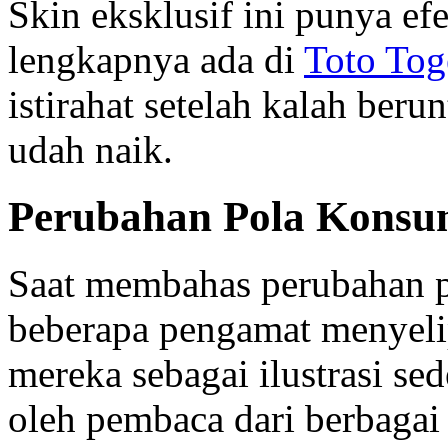
Skin eksklusif ini punya ef
lengkapnya ada di
Toto Tog
istirahat setelah kalah ber
udah naik.
Perubahan Pola Konsum
Saat membahas perubahan po
beberapa pengamat menyel
mereka sebagai ilustrasi s
oleh pembaca dari berbagai 