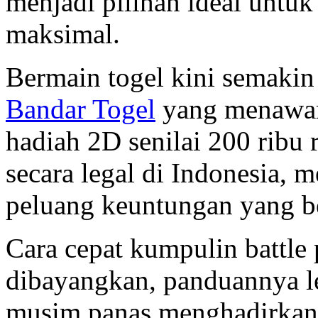
menjadi pilihan ideal untu
maksimal.
Bermain togel kini semakin
Bandar Togel
yang menawar
hadiah 2D senilai 200 ribu r
secara legal di Indonesia, 
peluang keuntungan yang be
Cara cepat kumpulin battle 
dibayangkan, panduannya 
musim panas menghadirkan 