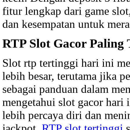
fitur lengkap dari game sl
dan kesempatan untuk merai
RTP Slot Gacor Paling 
Slot rtp tertinggi hari in
lebih besar, terutama jika 
sebagai panduan dalam mem
mengetahui slot gacor hari 
lebih percaya diri dan men
jackpot.
RTP slot tertinggi
s