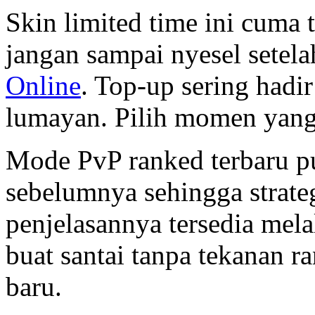
Skin limited time ini cuma t
jangan sampai nyesel setela
Online
. Top-up sering had
lumayan. Pilih momen yang 
Mode PvP ranked terbaru pu
sebelumnya sehingga strate
penjelasannya tersedia mel
buat santai tanpa tekanan ra
baru.