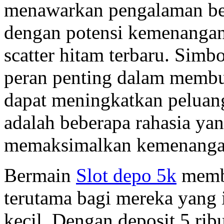
menawarkan pengalaman ber
dengan potensi kemenangan 
scatter hitam terbaru. Simb
peran penting dalam membu
dapat meningkatkan peluan
adalah beberapa rahasia y
memaksimalkan kemenangan
Bermain
Slot depo 5k
membe
terutama bagi mereka yang
kecil. Dengan deposit 5 ri