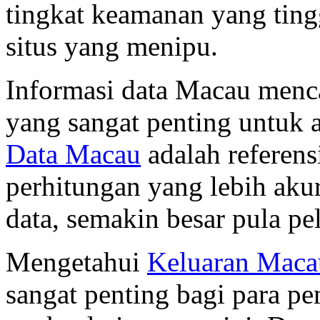
tingkat keamanan yang ting
situs yang menipu.
Informasi data Macau menc
yang sangat penting untuk a
Data Macau
adalah referen
perhitungan yang lebih aku
data, semakin besar pula p
Mengetahui
Keluaran Maca
sangat penting bagi para p