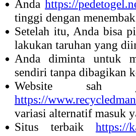
Anda
https://pedetogel.n
tinggi dengan menembak 
Setelah itu, Anda bisa p
lakukan taruhan yang dii
Anda diminta untuk m
sendiri tanpa dibagikan 
Website sah ju
https://www.recycledman
variasi alternatif masuk
Situs terbaik
https:/