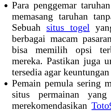
Para penggemar taruhan
memasang taruhan tanpa
Sebuah
situs togel
yang
berbagai macam pasaran
bisa memilih opsi ter
mereka. Pastikan juga 
tersedia agar keuntungan
Pemain pemula sering m
situs permainan yan
merekomendasikan
Toto