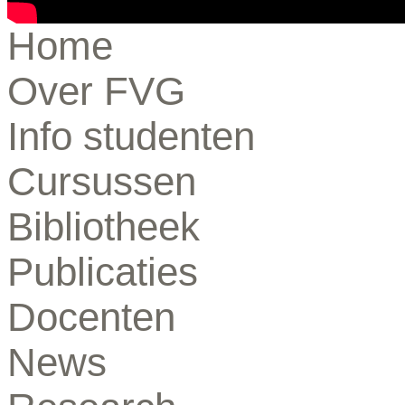
Home
Over FVG
Info studenten
Cursussen
Bibliotheek
Publicaties
Docenten
News