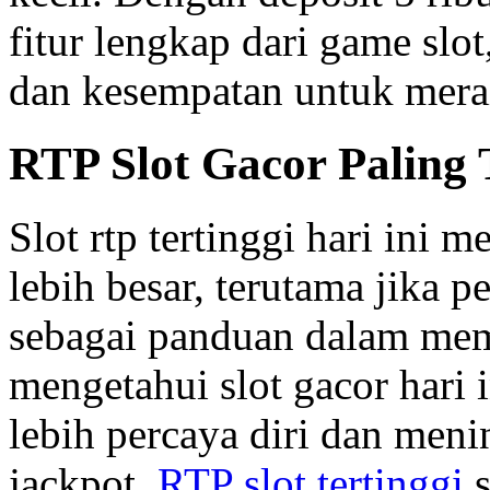
fitur lengkap dari game sl
dan kesempatan untuk merai
RTP Slot Gacor Paling 
Slot rtp tertinggi hari in
lebih besar, terutama jika 
sebagai panduan dalam mem
mengetahui slot gacor hari 
lebih percaya diri dan men
jackpot.
RTP slot tertinggi
s