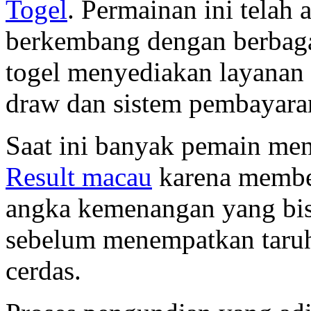
Togel
. Permainan ini telah 
berkembang dengan berbagai
togel menyediakan layanan 
draw dan sistem pembayaran
Saat ini banyak pemain men
Result macau
karena member
angka kemenangan yang bisa
sebelum menempatkan taruha
cerdas.