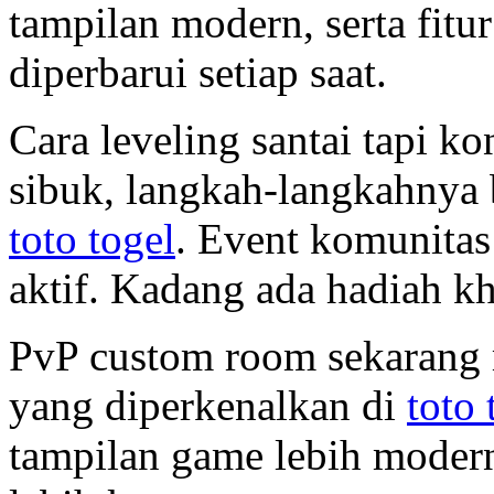
tampilan modern, serta fitu
diperbarui setiap saat.
Cara leveling santai tapi ko
sibuk, langkah-langkahnya 
toto togel
. Event komunitas
aktif. Kadang ada hadiah kh
PvP custom room sekarang m
yang diperkenalkan di
toto 
tampilan game lebih modern