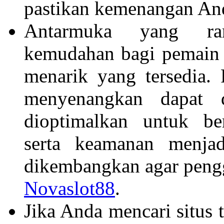
pastikan kemenangan And
Antarmuka yang ra
kemudahan bagi pemain d
menarik yang tersedia.
menyenangkan dapat d
dioptimalkan untuk be
serta keamanan menjad
dikembangkan agar pengg
Novaslot88
.
Jika Anda mencari situs