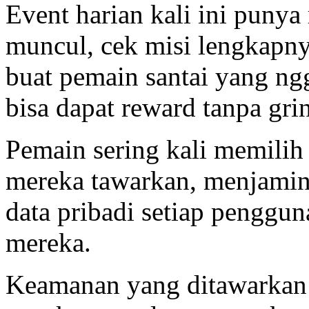
Event harian kali ini puny
muncul, cek misi lengkapn
buat pemain santai yang ng
bisa dapat reward tanpa grin
Pemain sering kali memili
mereka tawarkan, menjami
data pribadi setiap penggu
mereka.
Keamanan yang ditawarkan