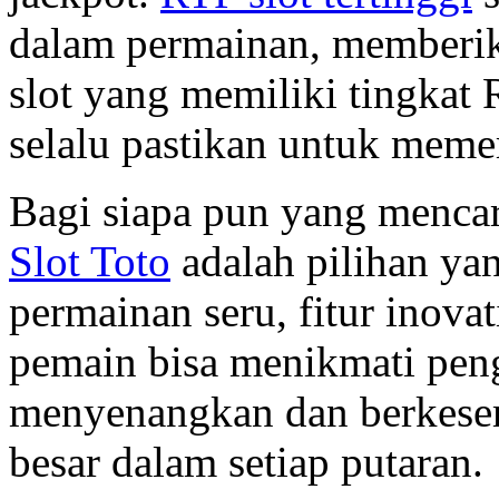
dalam permainan, memberik
slot yang memiliki tingkat 
selalu pastikan untuk memer
Bagi siapa pun yang mencari
Slot Toto
adalah pilihan ya
permainan seru, fitur inovat
pemain bisa menikmati pen
menyenangkan dan berkese
besar dalam setiap putaran.