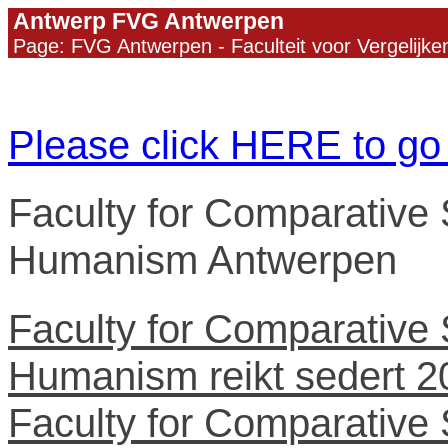
Antwerp FVG Antwerpen
Page: FVG Antwerpen - Faculteit voor Vergelij
Please click HERE to go 
Faculty for Comparative 
Humanism Antwerpen
Faculty for Comparative 
Humanism reikt sedert 2
Faculty for Comparative 