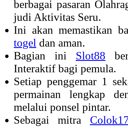
berbagai pasaran Olahra
judi Aktivitas Seru.
Ini akan memastikan b
togel
dan aman.
Bagian ini
Slot88
beri
Interaktif bagi pemula.
Setiap penggemar 1 sek
permainan lengkap 
melalui ponsel pintar.
Sebagai mitra
Colok1