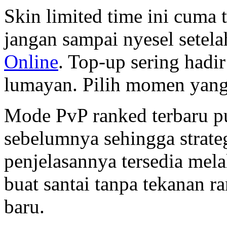
Skin limited time ini cuma t
jangan sampai nyesel setela
Online
. Top-up sering had
lumayan. Pilih momen yang 
Mode PvP ranked terbaru pu
sebelumnya sehingga strate
penjelasannya tersedia mel
buat santai tanpa tekanan ra
baru.