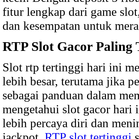
fitur lengkap dari game sl
dan kesempatan untuk merai
RTP Slot Gacor Paling 
Slot rtp tertinggi hari in
lebih besar, terutama jika 
sebagai panduan dalam mem
mengetahui slot gacor hari 
lebih percaya diri dan men
jackpot.
RTP slot tertinggi
s