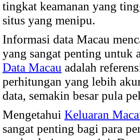
tingkat keamanan yang ting
situs yang menipu.
Informasi data Macau menc
yang sangat penting untuk a
Data Macau
adalah referen
perhitungan yang lebih aku
data, semakin besar pula p
Mengetahui
Keluaran Maca
sangat penting bagi para p