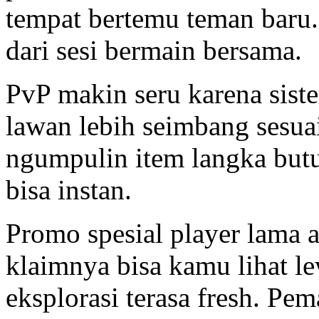
tempat bertemu teman baru
dari sesi bermain bersama.
PvP makin seru karena sist
lawan lebih seimbang sesuai
ngumpulin item langka but
bisa instan.
Promo spesial player lama a
klaimnya bisa kamu lihat l
eksplorasi terasa fresh. Pem