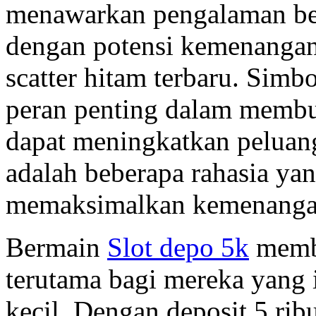
menawarkan pengalaman ber
dengan potensi kemenangan 
scatter hitam terbaru. Simb
peran penting dalam membu
dapat meningkatkan peluan
adalah beberapa rahasia y
memaksimalkan kemenangan
Bermain
Slot depo 5k
membe
terutama bagi mereka yang
kecil. Dengan deposit 5 ri