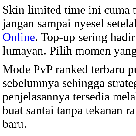
Skin limited time ini cuma t
jangan sampai nyesel setela
Online
. Top-up sering had
lumayan. Pilih momen yang 
Mode PvP ranked terbaru pu
sebelumnya sehingga strate
penjelasannya tersedia mel
buat santai tanpa tekanan ra
baru.