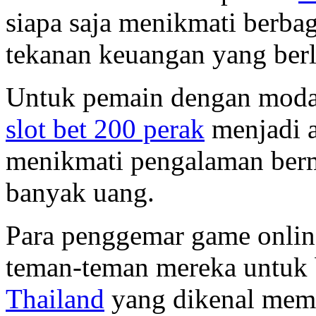
siapa saja menikmati berbag
tekanan keuangan yang berl
Untuk pemain dengan modal 
slot bet 200 perak
menjadi a
menikmati pengalaman berm
banyak uang.
Para penggemar game onlin
teman-teman mereka untuk
Thailand
yang dikenal memb