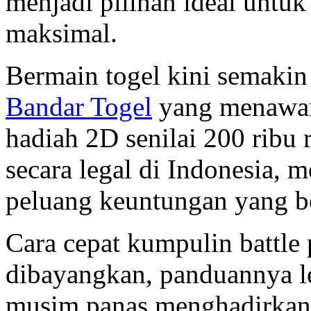
menjadi pilihan ideal untu
maksimal.
Bermain togel kini semakin
Bandar Togel
yang menawar
hadiah 2D senilai 200 ribu r
secara legal di Indonesia, 
peluang keuntungan yang be
Cara cepat kumpulin battle 
dibayangkan, panduannya 
musim panas menghadirkan 