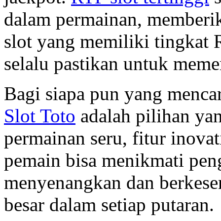
dalam permainan, memberik
slot yang memiliki tingkat 
selalu pastikan untuk memer
Bagi siapa pun yang mencari
Slot Toto
adalah pilihan ya
permainan seru, fitur inovat
pemain bisa menikmati pen
menyenangkan dan berkese
besar dalam setiap putaran.