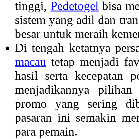
tinggi,
Pedetogel
bisa me
sistem yang adil dan tra
besar untuk meraih kemen
Di tengah ketatnya pers
macau
tetap menjadi fav
hasil serta kecepatan
menjadikannya pilihan
promo yang sering dib
pasaran ini semakin me
para pemain.