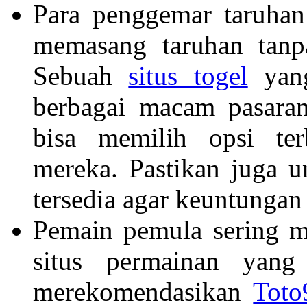
Para penggemar taruhan
memasang taruhan tanpa
Sebuah
situs togel
yang
berbagai macam pasaran
bisa memilih opsi ter
mereka. Pastikan juga 
tersedia agar keuntungan
Pemain pemula sering m
situs permainan yan
merekomendasikan
Toto