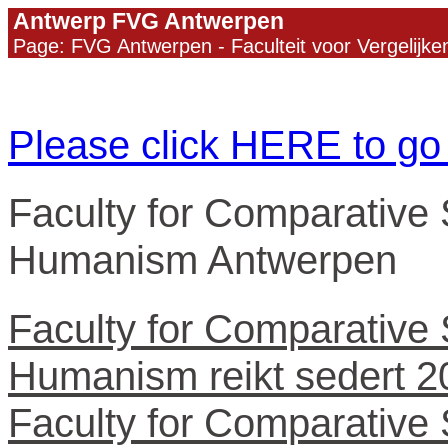
Antwerp FVG Antwerpen
Page: FVG Antwerpen - Faculteit voor Vergelij
Please click HERE to go 
Faculty for Comparative 
Humanism Antwerpen
Faculty for Comparative 
Humanism reikt sedert 2
Faculty for Comparative 