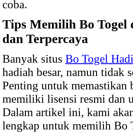
coba.
Tips Memilih Bo Togel
dan Terpercaya
Banyak situs
Bo Togel Hadi
hadiah besar, namun tidak 
Penting untuk memastikan 
memiliki lisensi resmi dan u
Dalam artikel ini, kami ak
lengkap untuk memilih Bo T