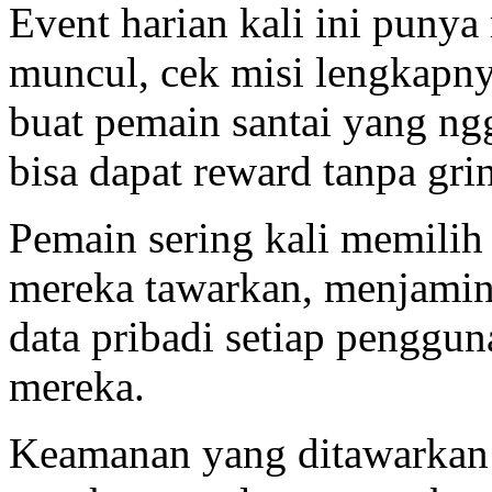
Event harian kali ini puny
muncul, cek misi lengkapn
buat pemain santai yang ng
bisa dapat reward tanpa grin
Pemain sering kali memili
mereka tawarkan, menjami
data pribadi setiap penggu
mereka.
Keamanan yang ditawarkan