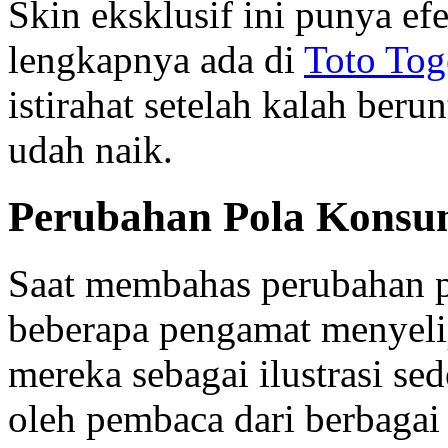
Skin eksklusif ini punya ef
lengkapnya ada di
Toto Tog
istirahat setelah kalah ber
udah naik.
Perubahan Pola Konsum
Saat membahas perubahan po
beberapa pengamat menyel
mereka sebagai ilustrasi s
oleh pembaca dari berbagai 