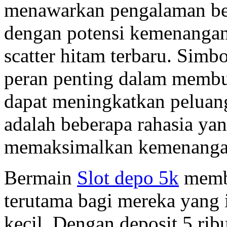
menawarkan pengalaman ber
dengan potensi kemenangan 
scatter hitam terbaru. Simb
peran penting dalam membu
dapat meningkatkan peluan
adalah beberapa rahasia y
memaksimalkan kemenangan
Bermain
Slot depo 5k
membe
terutama bagi mereka yang
kecil. Dengan deposit 5 ri