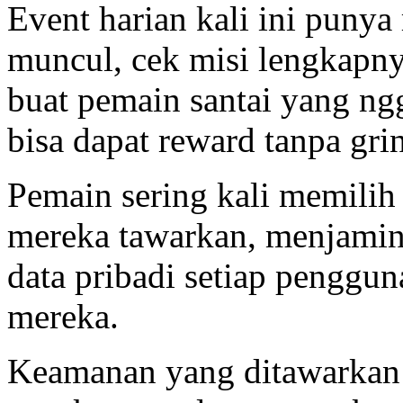
Event harian kali ini puny
muncul, cek misi lengkapn
buat pemain santai yang ng
bisa dapat reward tanpa grin
Pemain sering kali memili
mereka tawarkan, menjami
data pribadi setiap penggu
mereka.
Keamanan yang ditawarkan