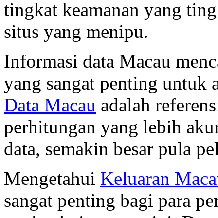
tingkat keamanan yang ting
situs yang menipu.
Informasi data Macau menc
yang sangat penting untuk a
Data Macau
adalah referen
perhitungan yang lebih aku
data, semakin besar pula p
Mengetahui
Keluaran Maca
sangat penting bagi para p