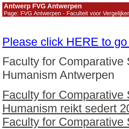
Antwerp FVG Antwerpen
Page: FVG Antwerpen - Faculteit voor Vergelij
Please click HERE to go 
Faculty for Comparative 
Humanism Antwerpen
Faculty for Comparative 
Humanism reikt sedert 2
Faculty for Comparative 