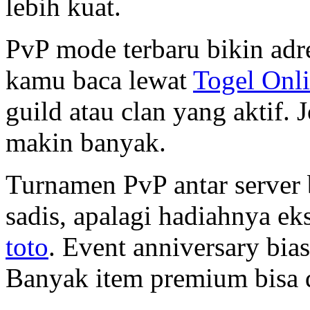
lebih kuat.
PvP mode terbaru bikin adre
kamu baca lewat
Togel Onl
guild atau clan yang aktif.
makin banyak.
Turnamen PvP antar server 
sadis, apalagi hadiahnya ek
toto
. Event anniversary bias
Banyak item premium bisa d