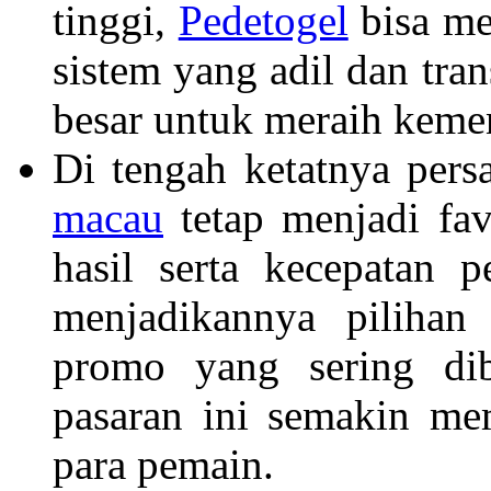
tinggi,
Pedetogel
bisa me
sistem yang adil dan tra
besar untuk meraih kemen
Di tengah ketatnya pers
macau
tetap menjadi fav
hasil serta kecepatan
menjadikannya pilihan
promo yang sering dib
pasaran ini semakin me
para pemain.