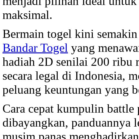
menjadi pilihan ideal untu
maksimal.
Bermain togel kini semakin
Bandar Togel
yang menawar
hadiah 2D senilai 200 ribu r
secara legal di Indonesia, 
peluang keuntungan yang be
Cara cepat kumpulin battle 
dibayangkan, panduannya 
musim panas menghadirkan 