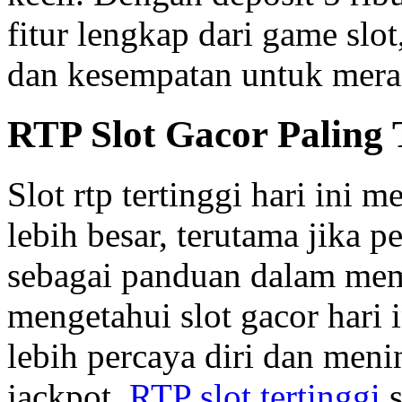
fitur lengkap dari game sl
dan kesempatan untuk merai
RTP Slot Gacor Paling 
Slot rtp tertinggi hari in
lebih besar, terutama jika 
sebagai panduan dalam mem
mengetahui slot gacor hari 
lebih percaya diri dan men
jackpot.
RTP slot tertinggi
s